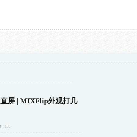
市场有望迎来高速增长...
9月5日富春转债上涨0.67%，转股溢价率32.31%...
连环画《剑
indX8曝光 3台小尺寸直屏 | MIXFlip外观打几分？
寸直屏 | MIXFlip外观打几
数：135