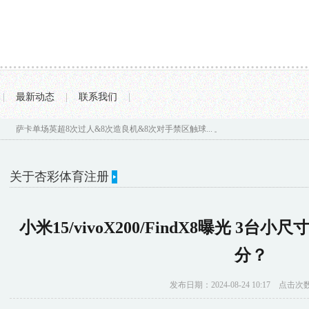
|
最新动态
|
联系我们
|
萨卡单场英超8次过人&8次造良机&8次对手禁区触球...
上海促进汽车消费更新 二手车
关于杏彩体育注册
你的位置：
杏彩体育注册
>
关于杏彩体育注册
> 小米15/vivoX200/F
小米15/vivoX200/FindX8曝光 3台小尺
分？
发布日期：2024-08-24 10:17 点击次