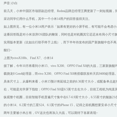
声音 |小白
前几天，小米中国区市场部副总经理、Redmi品牌总经理王腾更新了一则短视频
采访同学们用什么手机，其中一个小米14用户的回答值得关注。
如上图所见，有一位小米14用户表示「如果有更好的小屏手机，有可能不会考虑小
这番回答既是对小米澎湃OS团队的鞭策，同时也是对机圈其它迟迟未布局小尺寸旗
实用版本更新（比如出行助手终于上线），而下半年待发布的国产新旗舰中也不再
舰们~
上图为vivoX100s、Find X7、小米14
据了解，今年10月将看到小米15、vivo X200、OPPO Find X8的大战，三家
载骁龙8 Gen4处理器，而vivo X200、OPPO Find X8将搭载联发科天玑9400处理器
具体尺寸上，从爆料来看，小米15预计将延续之前的6.36英寸大小，或配备单点超声波屏
右，可能是光学屏下指纹；OPPO Find X8是6.5英寸左右大小，目前工程机为
纵观整个机圈，目前智能手机普遍尺寸集中在6.7-6.9英寸大小，6.55英寸的魅族2
的小米14、6.2英寸的三星S24、6.1英寸的iPhone 15，记得之前机圈想要
两年主要被小米占有，OV这次也将加入大战，可以期待下各家表现~