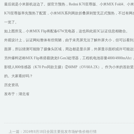
最后就是小米新机这边了。据官方预热，Redmi K70至尊版、小米MIX Fold4、小
K70至尊版率先预热了配置，小米MIX系列两款折叠屏则暂无正式预热，不过有网友发
一览了。
如上图所见，小米MIX Flip将配备67W充电器，这也和此前3C认证信息相吻合。
外观设计上，认证网站整体有些简陋，由于未亮屏无法了解外屏大小，但可以看到
面屏，所以猜测可能除了摄像头区域，周边都是显示屏，外屏显示面积或许可能达到
另外爆料还称MIX Flip将搭载骁龙8 Gen3处理器，工程机电池容量4800/4900mA
影猎人800传感器（K70 Pro同款主摄）②60MP（OV60A 2X）。作为小米的首款
的。大家看好吗？
历史资讯
发布于：湖北省
上一篇：
2024年8月18日全国主要批发市场鲈鱼价格行情