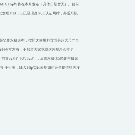
米MIX Flip均将在本月发布（具体日期暂无）。目前
现MIX Flip已经现身NCC认证网站，外观可以
是竖排双摄造型，按照之前爆料背面是超大尺寸全
4英寸左右，不知道大家觉得这外观怎么样？‍
h±，前置32MP（OV32B），后置双摄①50MP主摄光
竖向·小折叠，MIX Flip实际表现如何还是挺值得关注