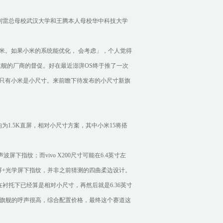
，到雷总母校武汉大学和王腾本人母校华中科技大学
米。如果小米的系统能优化， 会考虑」，个人觉得
舰的厂商的督促。好在最近澎湃OS终于推了一次
只有小米是小尺寸。来前瞻下待发布的小尺寸新旗
新旗舰均为1.5K直屏，相对小尺寸方案，其中小米15将搭
。
下指纹；而vivo X200尺寸可能在6.4英寸左
纯直屏+光学屏下指纹，并非之前猜测的四曲柔边设计。
1在衬托下已经算是相对小尺寸，再然后就是6.36英寸
安卓小尺寸旗舰的呼声很高，综合配置价格，最终这个赛道这