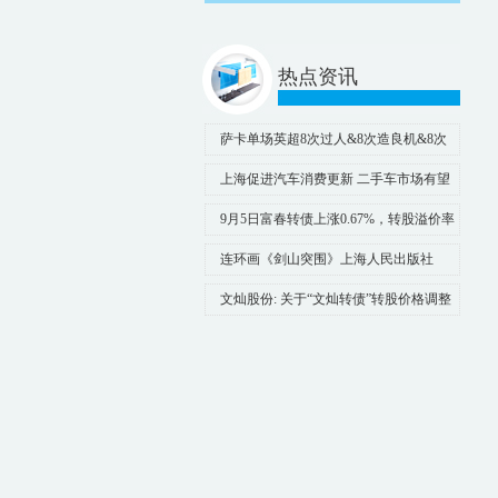
热点资讯
萨卡单场英超8次过人&8次造良机&8次
对手禁区触球
上海促进汽车消费更新 二手车市场有望
迎来高速增长
9月5日富春转债上涨0.67%，转股溢价率
32.31%
连环画《剑山突围》上海人民出版社
【陈全胜】绘
文灿股份: 关于“文灿转债”转股价格调整
的提示性公告