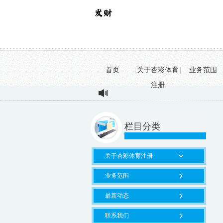
首页
|
关于杏彩体育
|
业务范围
注册
栏目分类
关于杏彩体育注册
业务范围
最新动态
联系我们