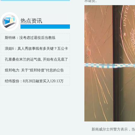
示谴责。
热点资讯
斯特林：没考虑过退役后当教练
浪姐6：真人秀故事线有多关键？五公卡
琳娜给你答案_蒋一侨_吴宣_假发
孔塞桑在米兰的运气值, 开始有点见底了
煜邦电力: 关于“煜邦转债”付息的公告
经纬股份：8月28日融资买入120.13万
元，融资融券余额4473.86万元
新南威尔士州警方表示，当地时