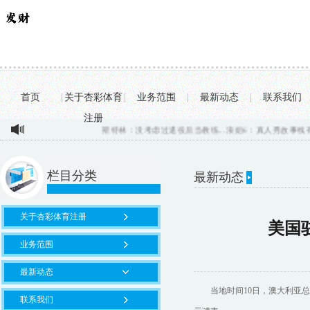
首页
|
关于杏彩体育
|
业务范围
|
最新动态
|
联系我们
注册
斯特林：没考虑过退役后当教练...
浪姐6：真人秀故事线有多关
栏目分类
最新动态
关于杏彩体育注册
美国
业务范围
最新动态
当地时间10日，澳大利亚总
联系我们