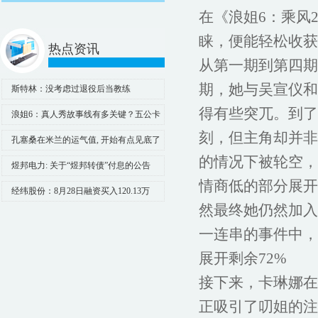
在《浪姐6：乘风
睐，便能轻松收获
热点资讯
从第一期到第四期
期，她与吴宣仪和
斯特林：没考虑过退役后当教练
得有些突兀。到了
浪姐6：真人秀故事线有多关键？五公卡
琳娜给你答案_蒋一侨_吴宣_假发
刻，但主角却并非
孔塞桑在米兰的运气值, 开始有点见底了
的情况下被轮空，
煜邦电力: 关于“煜邦转债”付息的公告
情商低的部分展开
经纬股份：8月28日融资买入120.13万
然最终她仍然加入
元，融资融券余额4473.86万元
一连串的事件中，
展开剩余72%
接下来，卡琳娜在
正吸引了叨姐的注