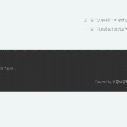
上一篇：
沃尔科特：帕尔默
下一篇：
孔塞桑在米兰的运气
友情链接：
Powered by
杏彩体育