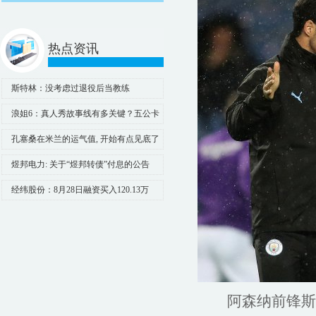
热点资讯
斯特林：没考虑过退役后当教练
浪姐6：真人秀故事线有多关键？五公卡
琳娜给你答案_蒋一侨_吴宣_假发
孔塞桑在米兰的运气值, 开始有点见底了
煜邦电力: 关于“煜邦转债”付息的公告
经纬股份：8月28日融资买入120.13万
元，融资融券余额4473.86万元
阿森纳前锋斯特