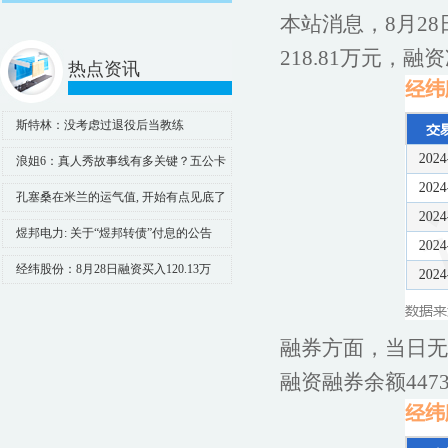
本站消息，8月28
218.81万元，融
热点资讯
斯特林：没考虑过退役后当教练
浪姐6：真人秀故事线有多关键？五公卡
琳娜给你答案_蒋一侨_吴宣_假发
孔塞桑在米兰的运气值, 开始有点见底了
煜邦电力: 关于“煜邦转债”付息的公告
经纬股份：8月28日融资买入120.13万
元，融资融券余额4473.86万元
融券方面，当日无
融资融券余额4473