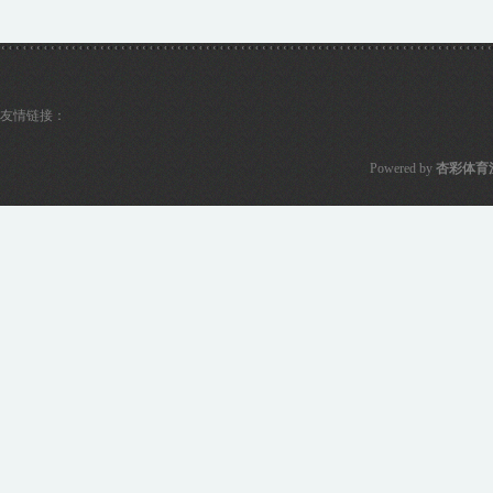
友情链接：
Powered by
杏彩体育