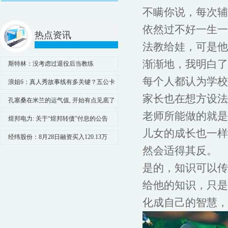
不瞒你说，每次辅
依然过不好一生一
热点资讯
法教给娃，可是他
渐渐地，我明白了
斯特林：没考虑过退役后当教练
每个人都认为学校
浪姐6：真人秀故事线有多关键？五公卡
琳娜给你答案_蒋一侨_吴宣_假发
家长也在想方设法
孔塞桑在米兰的运气值, 开始有点见底了
老师所能做的就是
煜邦电力: 关于“煜邦转债”付息的公告
儿女的成长也一样
经纬股份：8月28日融资买入120.13万
然会适得其反。
元，融资融券余额4473.86万元
是的，知识可以传
给他的知识，只是
化成自己的智慧，