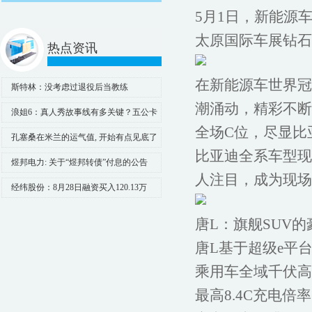
5月1日，新能源
太原国际车展钻石
热点资讯
在新能源车世界冠
斯特林：没考虑过退役后当教练
潮涌动，精彩不断
浪姐6：真人秀故事线有多关键？五公卡
全场C位，尽显比
琳娜给你答案_蒋一侨_吴宣_假发
孔塞桑在米兰的运气值, 开始有点见底了
比亚迪全系车型现
煜邦电力: 关于“煜邦转债”付息的公告
人注目，成为现场
经纬股份：8月28日融资买入120.13万
元，融资融券余额4473.86万元
唐L：旗舰SUV
唐L基于超级e平
乘用车全域千伏高
最高8.4C充电倍