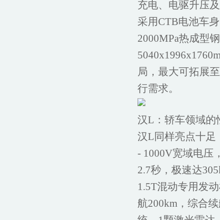
充电、电驱升压及
采用CTB电池车
2000MPa热成
5040x1996x
局，最大可拓展至
行需求。
汉L：轿车领域的
汉L同样亮点十足，
- 1000V宽域
2.7秒，极速达3
1.5T混动专用发动
航200km，综合